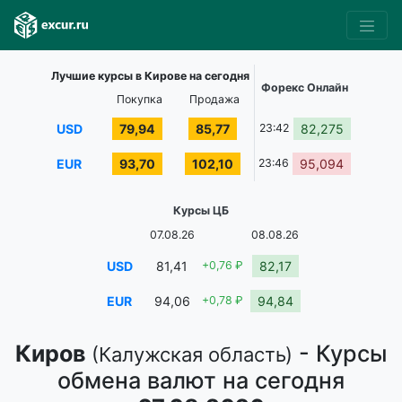
Лучшие курсы в Кирове на сегодня
Форекс Онлайн
Покупка
Продажа
USD
79,94
85,77
23:42
82,275
EUR
93,70
102,10
23:46
95,094
Курсы ЦБ
07.08.26
08.08.26
USD
81,41
+0,76 ₽
82,17
EUR
94,06
+0,78 ₽
94,84
Киров
- Курсы
(Калужская область)
обмена валют на сегодня