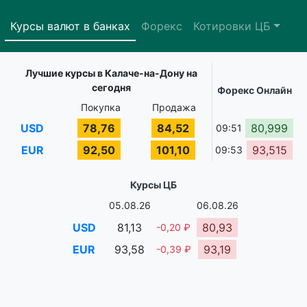
Курсы валют в банках
Форекс
Котировки ЦБ
Лучшие курсы в Калаче-на-Дону на
сегодня
Форекс Онлайн
Покупка
Продажа
USD
78,76
84,52
80,999
09:51
EUR
92,50
101,10
93,515
09:53
Курсы ЦБ
05.08.26
06.08.26
USD
81,13
80,93
-0,20 ₽
EUR
93,58
93,19
-0,39 ₽