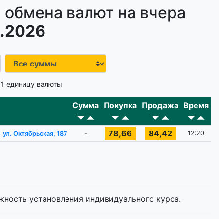
 обмена валют на вчера
.2026
 1 единицу валюты
Сумма
Покупка
Продажа
Время
78,66
84,42
-
12:20
ул. Октябрьская, 187
жность установления индивидуального курса.