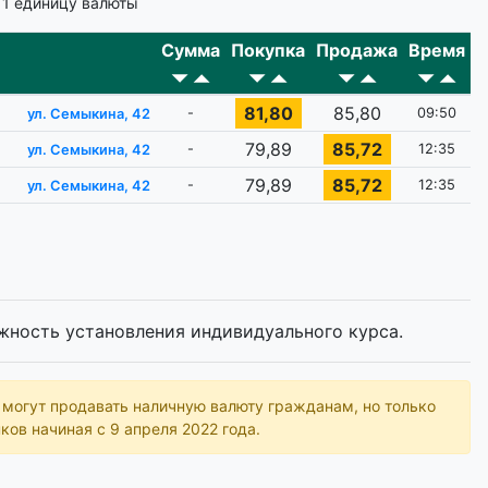
 1 единицу валюты
Сумма
Покупка
Продажа
Время
81,80
85,80
-
09:50
ул. Семыкина, 42
79,89
85,72
-
12:35
ул. Семыкина, 42
79,89
85,72
-
12:35
ул. Семыкина, 42
жность установления индивидуального курса.
ь могут продавать наличную валюту гражданам, но только
ков начиная с 9 апреля 2022 года.