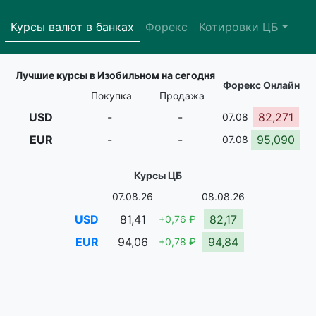
Курсы валют в банках
Форекс
Котировки ЦБ
Лучшие курсы в Изобильном на сегодня
Форекс Онлайн
Покупка
Продажа
USD
-
-
82,271
07.08
EUR
-
-
95,090
07.08
Курсы ЦБ
07.08.26
08.08.26
USD
81,41
82,17
+0,76 ₽
EUR
94,06
94,84
+0,78 ₽