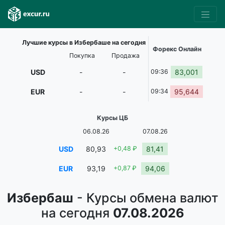
Лучшие курсы в Избербаше на сегодня
Форекс Онлайн
Покупка
Продажа
USD
-
-
09:36
83,001
EUR
-
-
09:34
95,644
Курсы ЦБ
06.08.26
07.08.26
USD
80,93
+0,48 ₽
81,41
EUR
93,19
+0,87 ₽
94,06
Избербаш
- Курсы обмена валют
на сегодня
07.08.2026