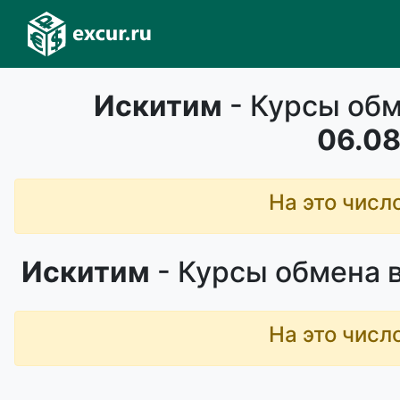
Искитим
- Курсы обм
06.08
На это числ
Искитим
- Курсы обмена 
На это числ