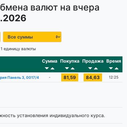
бмена валют на вчера
.2026
 1 единицу валюты
Сумма
Покупка
Продажа
Время
81,59
84,63
-
12:25
рия Панель 3, 0017/4
жность установления индивидуального курса.