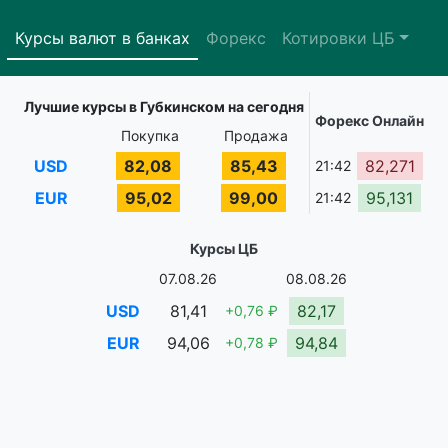
Курсы валют в банках
Форекс
Котировки ЦБ
Лучшие курсы в Губкинском на сегодня
Форекс Онлайн
Покупка
Продажа
USD
82,08
85,43
82,271
21:42
EUR
95,02
99,00
95,131
21:42
Курсы ЦБ
07.08.26
08.08.26
USD
81,41
82,17
+0,76 ₽
EUR
94,06
94,84
+0,78 ₽