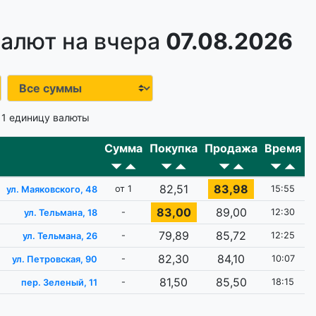
алют на вчера
07.08.2026
 1 единицу валюты
Сумма
Покупка
Продажа
Время
82,51
83,98
от 1
15:55
ул. Маяковского, 48
83,00
89,00
-
12:30
ул. Тельмана, 18
79,89
85,72
-
12:25
ул. Тельмана, 26
82,30
84,10
-
10:07
ул. Петровская, 90
81,50
85,50
-
18:15
пер. Зеленый, 11