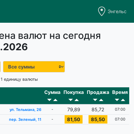
Энгельс
ена валют на сегодня
.2026
 1 единицу валюты
Сумма
Покупка
Продажа
Время
79,89
85,72
-
07:00
ул. Тельмана, 26
81,50
85,50
-
07:00
пер. Зеленый, 11