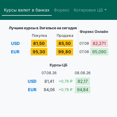
Курсы валют в банках
Форекс
Котировки ЦБ
Лучшие курсы в Энгельсе на сегодня
Форекс Онлайн
Покупка
Продажа
USD
81,50
85,50
82,271
07.08
EUR
95,30
99,80
95,090
07.08
Курсы ЦБ
07.08.26
08.08.26
USD
81,41
82,17
+0,76 ₽
EUR
94,06
94,84
+0,78 ₽