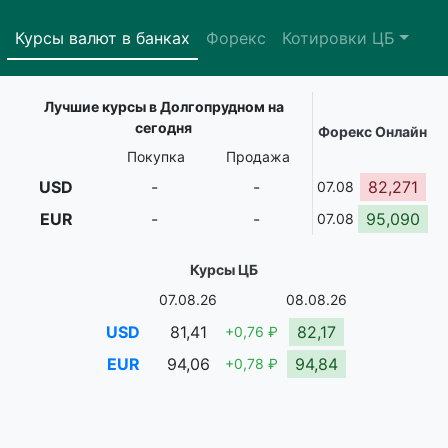
Курсы валют в банках
Форекс
Котировки ЦБ
Лучшие курсы в Долгопрудном на
сегодня
Форекс Онлайн
Покупка
Продажа
USD
-
-
82,271
07.08
EUR
-
-
95,090
07.08
Курсы ЦБ
07.08.26
08.08.26
USD
81,41
82,17
+0,76 ₽
EUR
94,06
94,84
+0,78 ₽