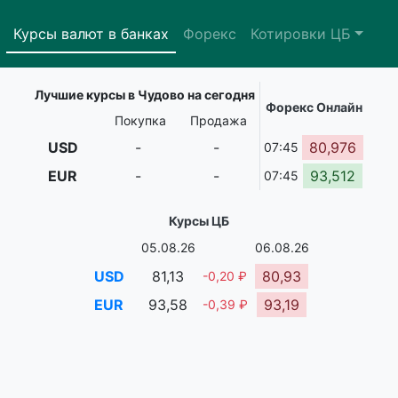
Курсы валют в банках
Форекс
Котировки ЦБ
Лучшие курсы в Чудово на сегодня
Форекс Онлайн
Покупка
Продажа
USD
-
-
80,976
07:45
EUR
-
-
93,512
07:45
Курсы ЦБ
05.08.26
06.08.26
USD
81,13
80,93
-0,20 ₽
EUR
93,58
93,19
-0,39 ₽