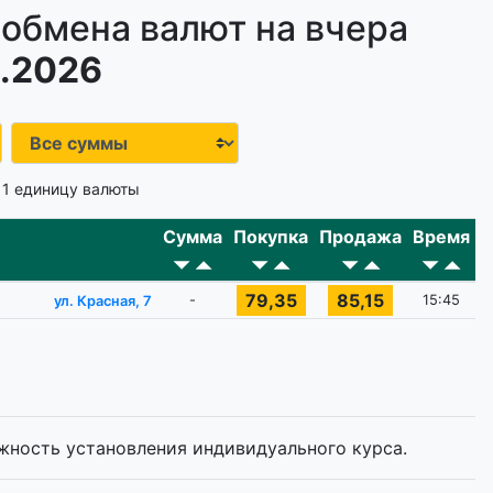
 обмена валют на вчера
.2026
 1 единицу валюты
Сумма
Покупка
Продажа
Время
79,35
85,15
-
15:45
ул. Красная, 7
жность установления индивидуального курса.