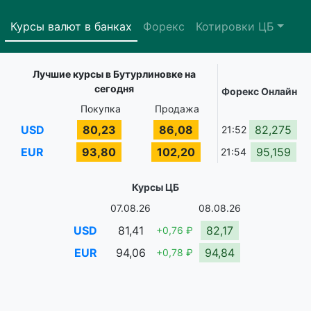
Курсы валют в банках
Форекс
Котировки ЦБ
Лучшие курсы в Бутурлиновке на
сегодня
Форекс Онлайн
Покупка
Продажа
USD
80,23
86,08
82,275
21:52
EUR
93,80
102,20
95,159
21:54
Курсы ЦБ
07.08.26
08.08.26
USD
81,41
82,17
+0,76 ₽
EUR
94,06
94,84
+0,78 ₽