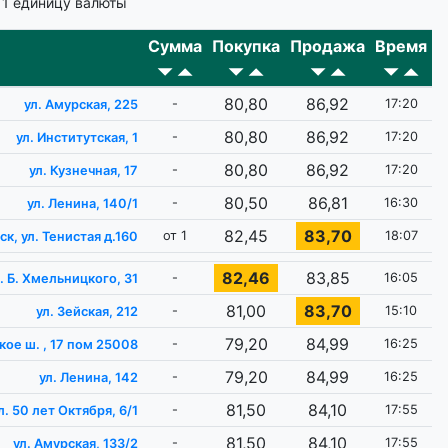
 1 единицу валюты
Сумма
Покупка
Продажа
Время
80,80
86,92
-
17:20
ул. Амурская, 225
80,80
86,92
-
17:20
ул. Институтская, 1
80,80
86,92
-
17:20
ул. Кузнечная, 17
80,50
86,81
-
16:30
ул. Ленина, 140/1
82,45
83,70
от 1
18:07
ск, ул. Тенистая д.160
82,46
83,85
-
16:05
. Б. Хмельницкого, 31
81,00
83,70
-
15:10
ул. Зейская, 212
79,20
84,99
-
16:25
кое ш. , 17 пом 25008
79,20
84,99
-
16:25
ул. Ленина, 142
81,50
84,10
-
17:55
л. 50 лет Октября, 6/1
81,50
84,10
-
17:55
ул. Амурская, 133/2