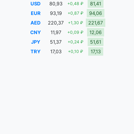
USD
80,93
81,41
+0,48 ₽
EUR
93,19
94,06
+0,87 ₽
AED
220,37
221,67
+1,30 ₽
CNY
11,97
12,06
+0,09 ₽
JPY
51,37
51,61
+0,24 ₽
TRY
17,03
17,13
+0,10 ₽