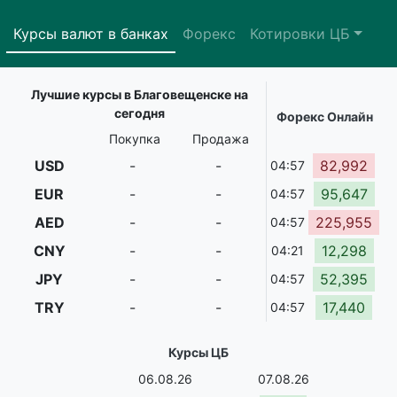
Курсы валют в банках
Форекс
Котировки ЦБ
Лучшие курсы в Благовещенске на
сегодня
Форекс Онлайн
Покупка
Продажа
USD
-
-
82,992
04:57
EUR
-
-
95,647
04:57
AED
-
-
225,955
04:57
CNY
-
-
12,298
04:21
JPY
-
-
52,395
04:57
TRY
-
-
17,440
04:57
Курсы ЦБ
06.08.26
07.08.26