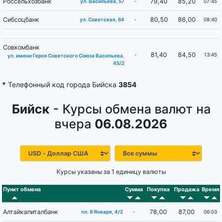
Россельхозбанк
79,40
85,20
-
07:45
ул. Васильева, 57
Сибсоцбанк
80,50
86,00
-
08:40
ул. Советская, 64
Совкомбанк
81,40
84,50
-
13:45
ул. имени Героя Советского Союза Васильева,
45/2
*
Телефонный код города Бийска
3854
Бийск
- Курсы обмена валют на
вчера
06.08.2026
Курсы указаны за 1 единицу валюты
Пункт обмена
Сумма
Покупка
Продажа
Время
Алтайкапиталбанк
78,00
87,00
-
06:03
пл. 9 Января, 4/2