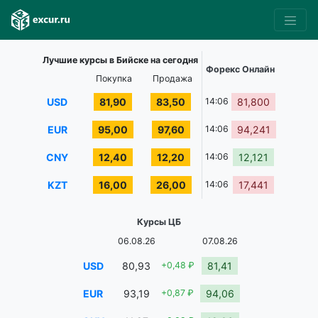
Лучшие курсы в Бийске на сегодня
Форекс Онлайн
Покупка
Продажа
USD
81,90
83,50
14:06
81,800
EUR
95,00
97,60
14:06
94,241
CNY
12,40
12,20
14:06
12,121
KZT
16,00
26,00
14:06
17,441
Курсы ЦБ
06.08.26
07.08.26
USD
80,93
+0,48 ₽
81,41
EUR
93,19
+0,87 ₽
94,06