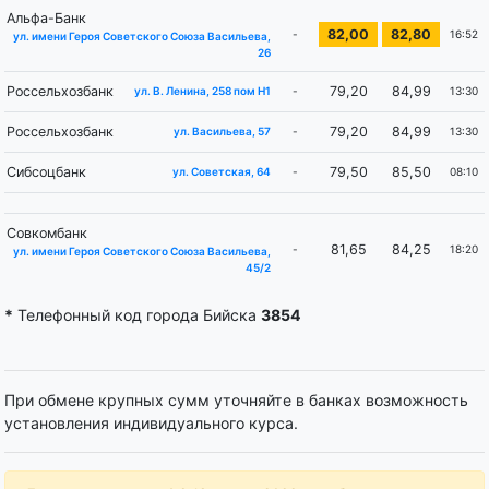
Альфа-Банк
82,00
82,80
-
16:52
ул. имени Героя Советского Союза Васильева,
26
Россельхозбанк
79,20
84,99
-
13:30
ул. В. Ленина, 258 пом Н1
Россельхозбанк
79,20
84,99
-
13:30
ул. Васильева, 57
Сибсоцбанк
79,50
85,50
-
08:10
ул. Советская, 64
Совкомбанк
81,65
84,25
-
18:20
ул. имени Героя Советского Союза Васильева,
45/2
*
Телефонный код города Бийска
3854
При обмене крупных сумм уточняйте в банках возможность
установления индивидуального курса.