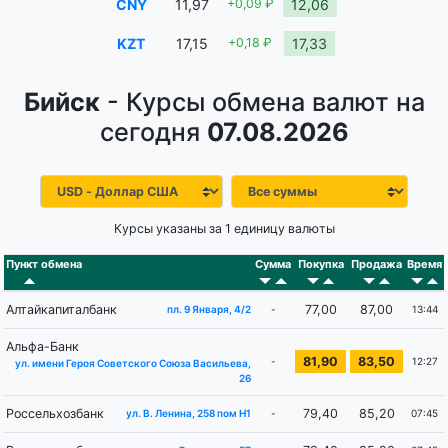
CNY
11,97
+0,09 ₽
12,06
KZT
17,15
+0,18 ₽
17,33
Бийск
- Курсы обмена валют на
сегодня
07.08.2026
Курсы указаны за 1 единицу валюты
Пункт обмена
Сумма
Покупка
Продажа
Время
Алтайкапиталбанк
77,00
87,00
-
13:44
пл. 9 Января, 4/2
Альфа-Банк
81,90
83,50
-
12:27
ул. имени Героя Советского Союза Васильева,
26
Россельхозбанк
79,40
85,20
-
07:45
ул. В. Ленина, 258 пом Н1