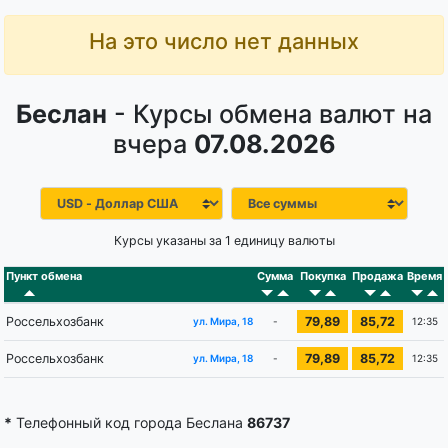
На это число нет данных
Беслан
- Курсы обмена валют на
вчера
07.08.2026
Курсы указаны за 1 единицу валюты
Пункт обмена
Сумма
Покупка
Продажа
Время
Россельхозбанк
79,89
85,72
-
12:35
ул. Мира, 18
Россельхозбанк
79,89
85,72
-
12:35
ул. Мира, 18
*
Телефонный код города Беслана
86737