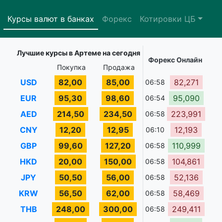
Курсы валют в банках
Форекс
Котировки ЦБ
Лучшие курсы в Артеме на сегодня
Форекс Онлайн
Покупка
Продажа
USD
82,00
85,00
82,271
06:58
EUR
95,30
98,60
95,090
06:54
AED
214,50
234,50
223,991
06:58
CNY
12,20
12,95
12,193
06:10
GBP
99,60
127,20
110,999
06:58
HKD
20,00
150,00
104,861
06:58
JPY
50,50
56,00
52,136
06:58
KRW
56,50
62,00
58,469
06:58
THB
248,00
300,00
249,411
06:58