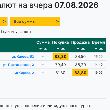
алют на вчера
07.08.2026
 1 единицу валюты
Сумма
Покупка
Продажа
Время
83,30
84,50
-
18:50
ул. Кирова, 53
79,40
85,20
-
14:40
ул. Партизанская, 2
81,80
83,80
-
19:05
ул Кирова, 2
жность установления индивидуального курса.