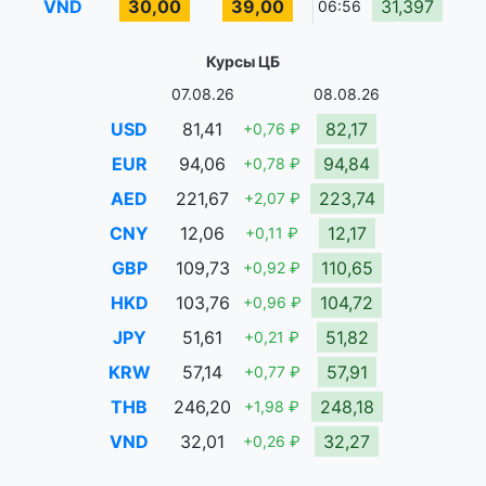
VND
30,00
39,00
31,397
06:56
Курсы ЦБ
07.08.26
08.08.26
USD
81,41
82,17
+0,76 ₽
EUR
94,06
94,84
+0,78 ₽
AED
221,67
223,74
+2,07 ₽
CNY
12,06
12,17
+0,11 ₽
GBP
109,73
110,65
+0,92 ₽
HKD
103,76
104,72
+0,96 ₽
JPY
51,61
51,82
+0,21 ₽
KRW
57,14
57,91
+0,77 ₽
THB
246,20
248,18
+1,98 ₽
VND
32,01
32,27
+0,26 ₽