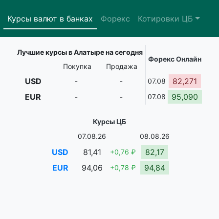
Курсы валют в банках
Форекс
Котировки ЦБ
Лучшие курсы в Алатыре на сегодня
Форекс Онлайн
Покупка
Продажа
USD
-
-
82,271
07.08
EUR
-
-
95,090
07.08
Курсы ЦБ
07.08.26
08.08.26
USD
81,41
82,17
+0,76 ₽
EUR
94,06
94,84
+0,78 ₽